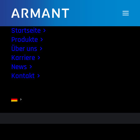
Startseite
Produkte
1999
Über uns
Karriere
MAI 7, 2018
|
IN
UBER UNS
|
BY
RSB-DESIGN-ARMANT-USER
News
Kontakt